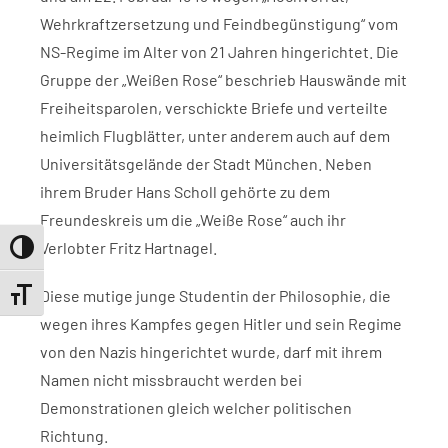
Wehrkraftzersetzung und Feindbegünstigung“ vom
NS-Regime im Alter von 21 Jahren hingerichtet. Die
Gruppe der „Weißen Rose“ beschrieb Hauswände mit
Freiheitsparolen, verschickte Briefe und verteilte
heimlich Flugblätter, unter anderem auch auf dem
Universitätsgelände der Stadt München. Neben
ihrem Bruder Hans Scholl gehörte zu dem
Freundeskreis um die „Weiße Rose“ auch ihr
Verlobter Fritz Hartnagel.
Umschalten auf hohe Kontraste
Diese mutige junge Studentin der Philosophie, die
Schrift vergrößern
wegen ihres Kampfes gegen Hitler und sein Regime
von den Nazis hingerichtet wurde, darf mit ihrem
Namen nicht missbraucht werden bei
Demonstrationen gleich welcher politischen
Richtung.