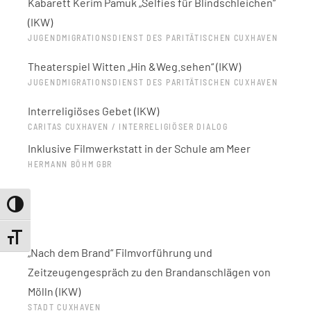
Kabarett Kerim Pamuk „Selfies für Blindschleichen“
(IKW)
JUGENDMIGRATIONSDIENST DES PARITÄTISCHEN CUXHAVEN
Theaterspiel Witten „Hin &Weg.sehen“ (IKW)
JUGENDMIGRATIONSDIENST DES PARITÄTISCHEN CUXHAVEN
Interreligiöses Gebet (IKW)
CARITAS CUXHAVEN / INTERRELIGIÖSER DIALOG
Inklusive Filmwerkstatt in der Schule am Meer
HERMANN BÖHM GBR
Umschalten auf hohe Kontraste
2017
Schrift vergrößern
„Nach dem Brand“ Filmvorführung und
Zeitzeugengespräch zu den Brandanschlägen von
Mölln (IKW)
STADT CUXHAVEN