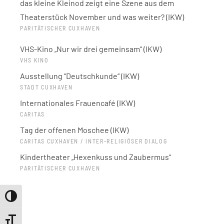
das kleine Kleinod zeigt eine Szene aus dem
Theaterstück November und was weiter? (IKW)
PARITÄTISCHER CUXHAVEN
VHS-Kino „Nur wir drei gemeinsam“ (IKW)
VHS KINO
Ausstellung “Deutschkunde“ (IKW)
STADT CUXHAVEN
Internationales Frauencafé (IKW)
CARITAS
Tag der offenen Moschee (IKW)
CARITAS CUXHAVEN / INTER-RELIGIÖSER DIALOG
Kindertheater „Hexenkuss und Zaubermus“
PARITÄTISCHER CUXHAVEN
Umschalten auf hohe Kontraste
2016
Schrift vergrößern