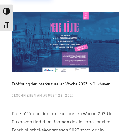
Umschalten auf hohe Kontraste
Schrift vergrößern
Eröffnung der Interkulturellen Woche 2023 in Cuxhaven
GESCHRIEBEN AM
AUGUST 22, 2023
.
Die Eröffnung der Interkulturellen Woche 2023 in
Cuxhaven findet im Rahmen des Internationalen
Fahrbibliothekskongresses 2023 statt, der in